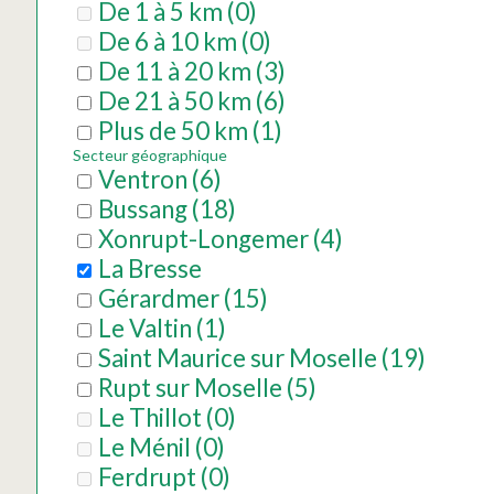
De 1 à 5 km
(
0
)
De 6 à 10 km
(
0
)
De 11 à 20 km
(
3
)
De 21 à 50 km
(
6
)
Plus de 50 km
(
1
)
Secteur géographique
Ventron
(
6
)
Bussang
(
18
)
Xonrupt-Longemer
(
4
)
La Bresse
Gérardmer
(
15
)
Le Valtin
(
1
)
Saint Maurice sur Moselle
(
19
)
Rupt sur Moselle
(
5
)
Le Thillot
(
0
)
Le Ménil
(
0
)
Ferdrupt
(
0
)