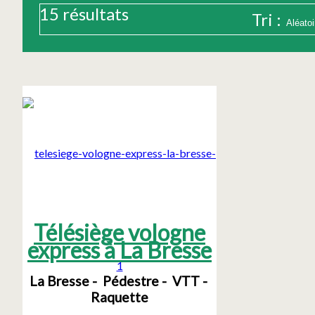
15
résultats
Tri :
Télésiège vologne
express à La Bresse
La Bresse
Pédestre
VTT
Raquette