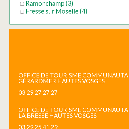
Ramonchamp
(
3
)
Fresse sur Moselle
(
4
)
OFFICE DE TOURISME COMMUNAUTA
GÉRARDMER HAUTES VOSGES
03 29 27 27 27
OFFICE DE TOURISME COMMUNAUTA
LA BRESSE HAUTES VOSGES
03 29 25 41 29