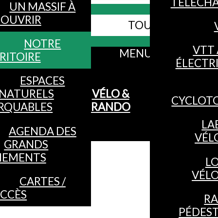
TÉLÉCH
UN MASSIF À
OUVRIR
TOUS LES SITES
Webcams
NOTRE
VTT 
MENU
RITOIRE
ÉLECTR
ESPACES
NATURELS
VÉLO &
CYCLOT
RQUABLES
RANDO
LA
AGENDA DES
VÉL
GRANDS
NEMENTS
L
VÉL
CARTES /
CCÈS
R
PÉDES