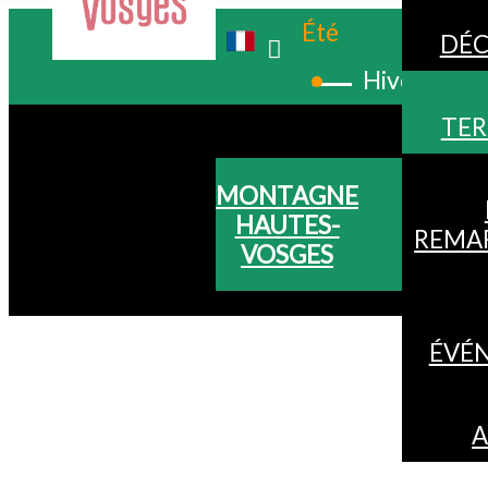
Été
DÉC
Hiver
TER
MONTAGNE
HAUTES-
REMA
VOSGES
ÉVÉ
A