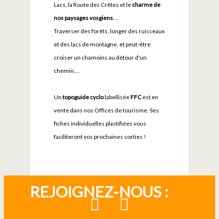
Lacs, la Route des Crêtes et le
charme de
nos paysages vosgiens
....
Traverser des forêts, longer des ruisseaux
et des lacs de montagne, et peut-être
croiser un chamoins au détour d'un
chemin....
Un
topoguide cyclo
labellisée
FFC
est en
vente dans nos Offices de tourisme. Ses
fiches individuelles plastifiées vous
faciliteront vos prochaines sorties !
REJOIGNEZ-NOUS :