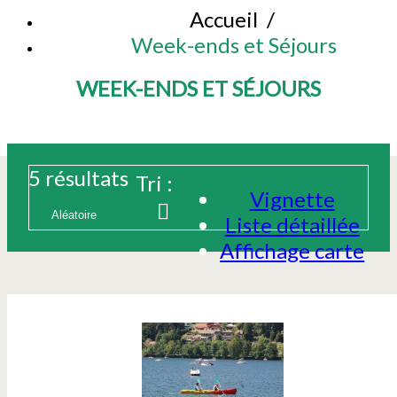
Accueil
/
Week-ends et Séjours
WEEK-ENDS ET SÉJOURS
5
résultats
Tri :
Vignette
Liste détaillée
Affichage carte