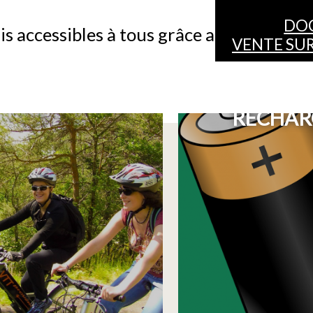
DO
s accessibles à tous grâce aux VTT à Ass
VENTE SUR
ITINÉRAIRES
BORNES
RECHAR