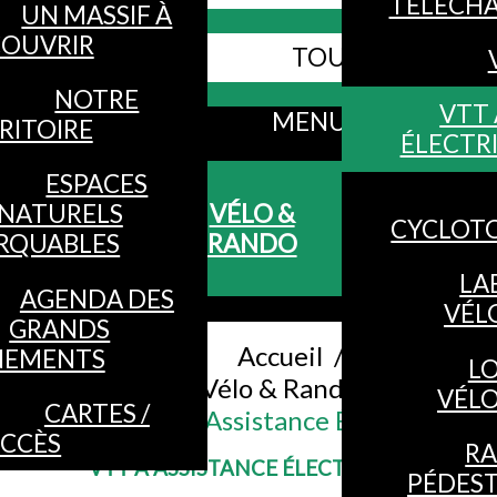
TÉLÉCH
UN MASSIF À
OUVRIR
TOUS LES SITES
Webcams
NOTRE
VTT 
MENU
RITOIRE
ÉLECTR
ESPACES
NATURELS
VÉLO &
CYCLOT
RQUABLES
RANDO
LA
AGENDA DES
VÉL
GRANDS
Accueil
/
NEMENTS
L
Vélo & Rando
/
VÉL
CARTES /
VTT à Assistance Électrique
CCÈS
R
VTT À ASSISTANCE ÉLECTRIQUE
PÉDES