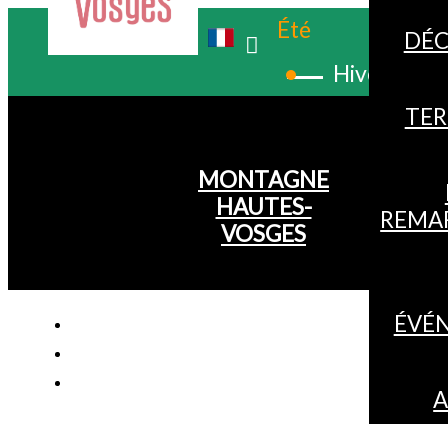
Été
DÉC
Hiver
TER
MONTAGNE
HAUTES-
REMA
VOSGES
ÉVÉ
A