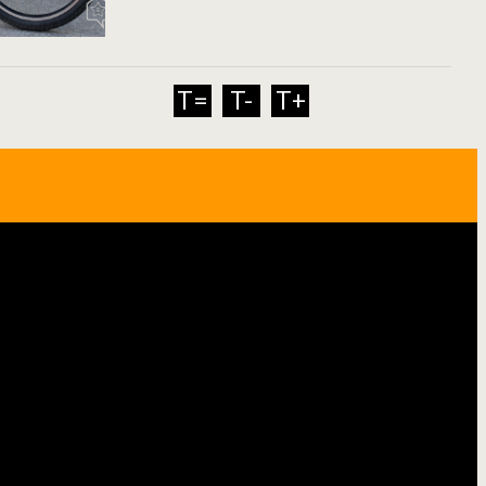
T=
T-
T+