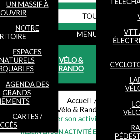
TÉLÉCH
UN MASSIF À
OUVRIR
TOUS LES SITES
Webcams
NOTRE
VTT 
MENU
RITOIRE
ÉLECTR
ESPACES
NATURELS
VÉLO &
CYCLOT
RQUABLES
RANDO
LA
AGENDA DES
VÉL
GRANDS
Accueil
/
NEMENTS
L
Vélo & Rando
/
VÉL
CARTES /
Réserver son activité en ligne
CCÈS
R
RÉSERVER SON ACTIVITÉ EN LIGNE
PÉDES