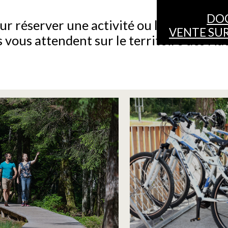
DO
ur réserver une activité ou louer un vé
VENTE SUR
s vous attendent sur le territoire des Ha
ERVER SA SORTIE
LOUER UN