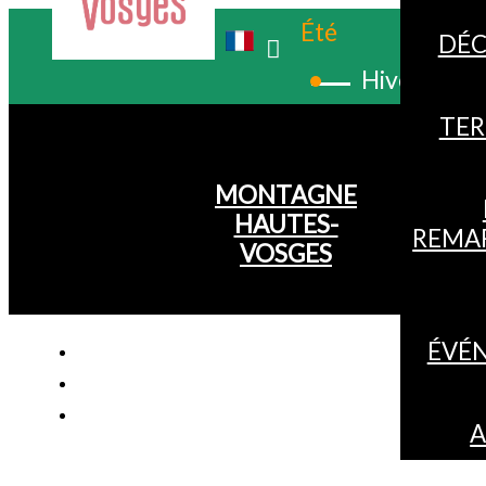
Été
DÉC
Hiver
TER
MONTAGNE
HAUTES-
REMA
VOSGES
ÉVÉ
A