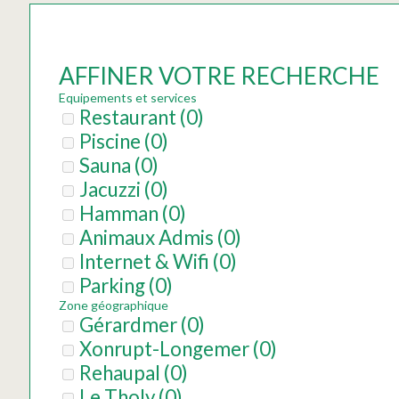
AFFINER VOTRE RECHERCHE
Equipements et services
Restaurant
(
0
)
Piscine
(
0
)
Sauna
(
0
)
Jacuzzi
(
0
)
Hamman
(
0
)
Animaux Admis
(
0
)
Internet & Wifi
(
0
)
Parking
(
0
)
Zone géographique
Gérardmer
(
0
)
Xonrupt-Longemer
(
0
)
Rehaupal
(
0
)
Le Tholy
(
0
)