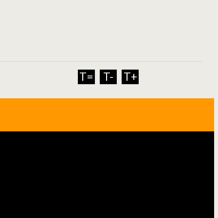
T=
T-
T+