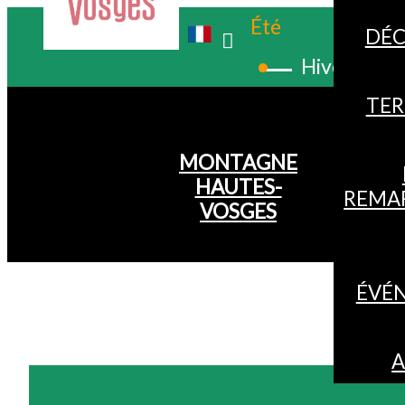
Été
DÉC
Hiver
TER
MONTAGNE
HAUTES-
REMA
VOSGES
ÉVÉ
A