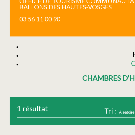
OFFICE DE TOURISME COMMUNAUTAI
BALLONS DES HAUTES-VOSGES
03 56 11 00 90
C
CHAMBRES D'H
1
résultat
Tri :