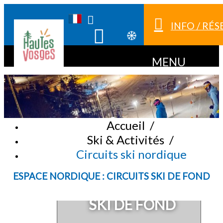
INFO / RÉ
MENU
Accueil
/
Ski & Activités
/
Circuits ski nordique
ESPACE NORDIQUE : CIRCUITS SKI DE FOND
PLANS DES PISTES DE
SKI DE FOND