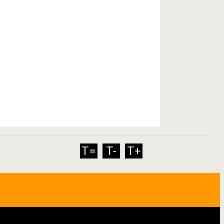
T=
T-
T+