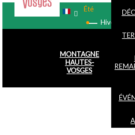
Été
DÉC
Hiver
TER
MONTAGNE
HAUTES-
REMA
VOSGES
ÉVÉ
A