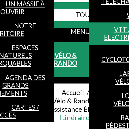
TÉLÉCH
UN MASSIF À
OUVRIR
TOUS LES SITES
Webcams
NOTRE
VTT 
MENU
RITOIRE
ÉLECTR
ESPACES
NATURELS
VÉLO &
CYCLOT
RQUABLES
RANDO
LA
AGENDA DES
VÉL
GRANDS
Accueil
/
NEMENTS
L
Vélo & Rando
/
VÉL
CARTES /
VTT à Assistance Électrique
/
CCÈS
Itinéraires
R
PÉDES