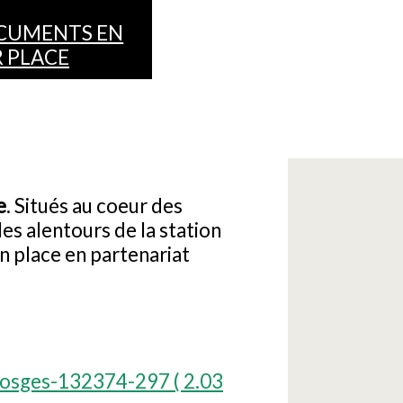
CUMENTS EN
 PLACE
e
. Situés au coeur des
les alentours de la station
n place en partenariat
s-vosges-132374-297
( 2.03