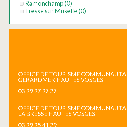
Ramonchamp
(
0
)
Fresse sur Moselle
(
0
)
OFFICE DE TOURISME COMMUNAUTA
GÉRARDMER HAUTES VOSGES
03 29 27 27 27
OFFICE DE TOURISME COMMUNAUTA
LA BRESSE HAUTES VOSGES
03 29 25 41 29