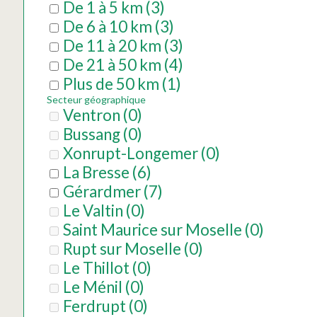
De 1 à 5 km
(
3
)
De 6 à 10 km
(
3
)
De 11 à 20 km
(
3
)
De 21 à 50 km
(
4
)
Plus de 50 km
(
1
)
Secteur géographique
Ventron
(
0
)
Bussang
(
0
)
Xonrupt-Longemer
(
0
)
La Bresse
(
6
)
Gérardmer
(
7
)
Le Valtin
(
0
)
Saint Maurice sur Moselle
(
0
)
Rupt sur Moselle
(
0
)
Le Thillot
(
0
)
Le Ménil
(
0
)
Ferdrupt
(
0
)