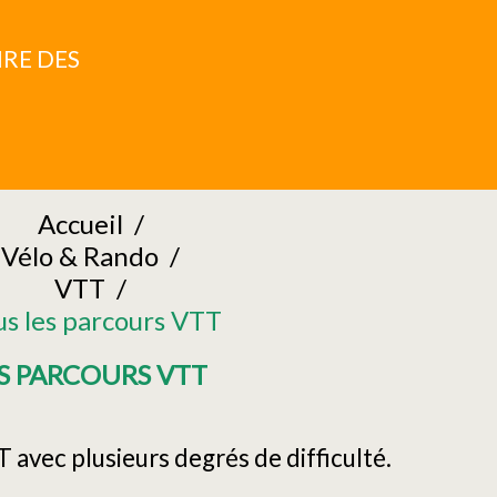
RE DES
Accueil
/
Vélo & Rando
/
VTT
/
us les parcours VTT
S PARCOURS VTT
vec plusieurs degrés de difficulté.