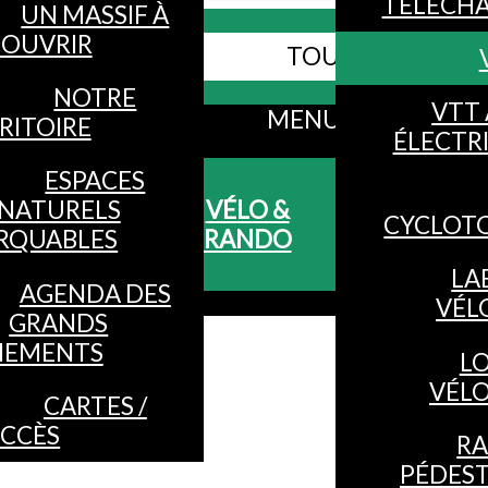
TÉLÉCH
UN MASSIF À
OUVRIR
TOUS LES SITES
Webcams
NOTRE
VTT 
MENU
RITOIRE
ÉLECTR
ESPACES
NATURELS
VÉLO &
CYCLOT
RQUABLES
RANDO
LA
AGENDA DES
VÉL
GRANDS
NEMENTS
L
VÉL
CARTES /
CCÈS
R
PÉDES