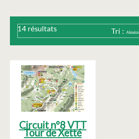
14
résultats
Tri :
Circuit n°8 VTT
Tour de Xetté