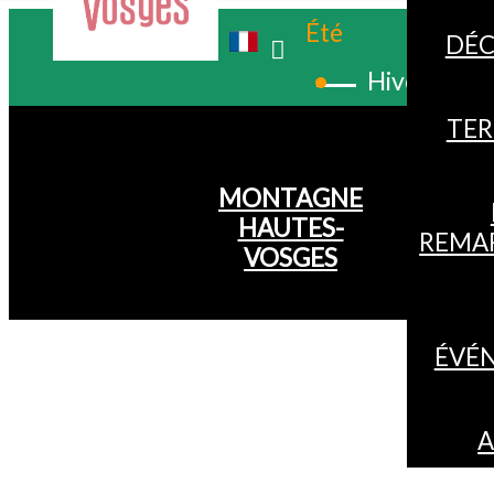
Été
DÉC
Hiver
TER
MONTAGNE
HAUTES-
REMA
VOSGES
ÉVÉ
A