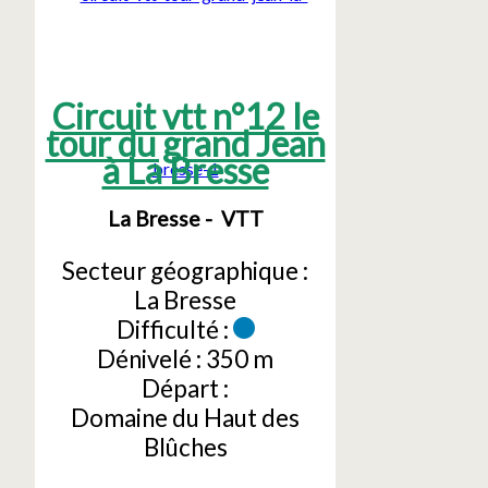
Circuit vtt n°12 le
tour du grand Jean
à La Bresse
La Bresse
VTT
Secteur géographique :
La Bresse
Difficulté :
Dénivelé :
350 m
Départ :
Domaine du Haut des
Blûches