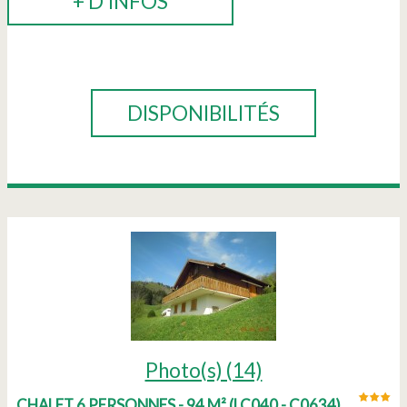
+ D'INFOS
RÉSERVER
DISPONIBILITÉS
Photo(s) (14)
CHALET 6 PERSONNES - 94 M²
(
LC040 - C0634
)