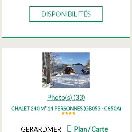
DISPONIBILITÉS
Photo(s) (33)
CHALET 240 M² 14 PERSONNES
(
GB053 - C850A
)
GERARDMER
(
Plan / Carte
)