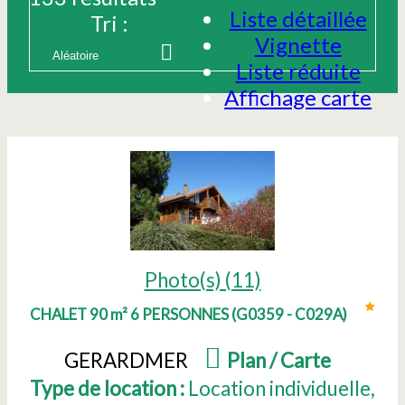
Liste détaillée
Tri :
Vignette
Liste réduite
Affichage carte
Photo(s) (11)
CHALET 90 m² 6 PERSONNES
(
G0359 - C029A
)
GERARDMER
(
Plan / Carte
)
Type de location :
Location individuelle