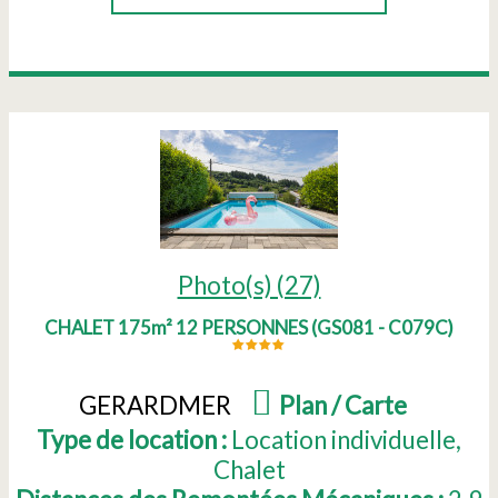
Photo(s) (27)
CHALET 175m² 12 PERSONNES
(
GS081 - C079C
)
GERARDMER
(
Plan / Carte
)
Type de location :
Location individuelle
Chalet