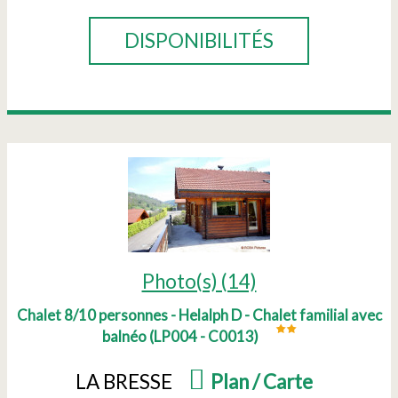
DISPONIBILITÉS
Photo(s) (14)
Chalet 8/10 personnes - Helalph D - Chalet familial avec
balnéo
(
LP004 - C0013
)
LA BRESSE
(
Plan / Carte
)