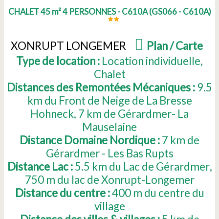
CHALET 45 m² 4 PERSONNES - C610A
(
GS066 - C610A
)
XONRUPT LONGEMER
(
Plan / Carte
)
Type de location :
Location individuelle
Chalet
Distances des Remontées Mécaniques :
9.5
km du Front de Neige de La Bresse
Hohneck
7
km de Gérardmer- La
Mauselaine
Distance Domaine Nordique :
7
km de
Gérardmer - Les Bas Rupts
Distance Lac :
5.5
km du Lac de Gérardmer
750
m du lac de Xonrupt-Longemer
Distance du centre :
400
m du centre du
village