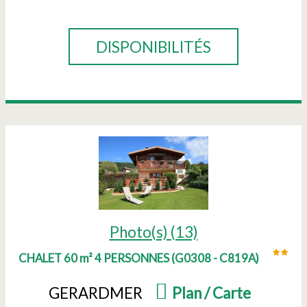
RÉSERVER
DISPONIBILITÉS
Photo(s) (13)
CHALET 60 m² 4 PERSONNES
(
G0308 - C819A
)
GERARDMER
(
Plan / Carte
)