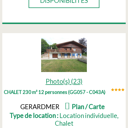
DISPONIBILITÉS
Photo(s) (23)
CHALET 230 m² 12 personnes
(
GG057 - C043A
)
GERARDMER
(
Plan / Carte
)
Type de location :
Location individuelle
Chalet