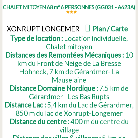
CHALET MITOYEN 68 m² 6 PERSONNES
(
GG031 - A623A
)
XONRUPT LONGEMER
(
Plan / Carte
)
Type de location :
Location individuelle
Chalet mitoyen
Distances des Remontées Mécaniques :
10
km du Front de Neige de La Bresse
Hohneck
7
km de Gérardmer- La
Mauselaine
Distance Domaine Nordique :
7.5
km de
Gérardmer - Les Bas Rupts
Distance Lac :
5,4
km du Lac de Gérardmer
850
m du lac de Xonrupt-Longemer
Distance du centre :
400
m du centre du
village