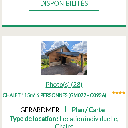
DISPONIBILITÉS
Photo(s) (28)
CHALET 115m² 6 PERSONNES
(
GM072 - C093A
)
GERARDMER
(
Plan / Carte
)
Type de location :
Location individuelle
Chalet