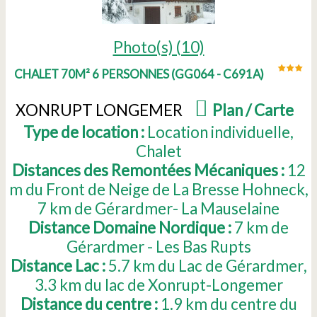
Photo(s) (10)
CHALET 70M² 6 PERSONNES
(
GG064 - C691A
)
XONRUPT LONGEMER
(
Plan / Carte
)
Type de location :
Location individuelle
Chalet
Distances des Remontées Mécaniques :
12
m du Front de Neige de La Bresse Hohneck
7
km de Gérardmer- La Mauselaine
Distance Domaine Nordique :
7
km de
Gérardmer - Les Bas Rupts
Distance Lac :
5.7
km du Lac de Gérardmer
3.3
km du lac de Xonrupt-Longemer
Distance du centre :
1.9
km du centre du