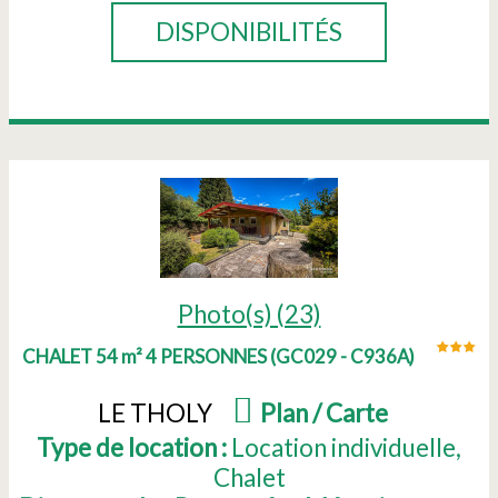
DISPONIBILITÉS
Photo(s) (23)
CHALET 54 m² 4 PERSONNES
(
GC029 - C936A
)
LE THOLY
(
Plan / Carte
)
Type de location :
Location individuelle
Chalet