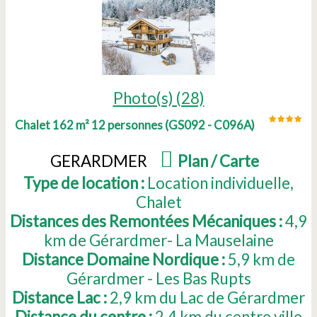
Photo(s) (28)
Chalet 162 m² 12 personnes
(
GS092 - C096A
)
GERARDMER
(
Plan / Carte
)
Type de location :
Location individuelle
Chalet
Distances des Remontées Mécaniques :
4,9
km de Gérardmer- La Mauselaine
Distance Domaine Nordique :
5,9
km de
Gérardmer - Les Bas Rupts
Distance Lac :
2,9
km du Lac de Gérardmer
Distance du centre :
2,4
km du centre ville