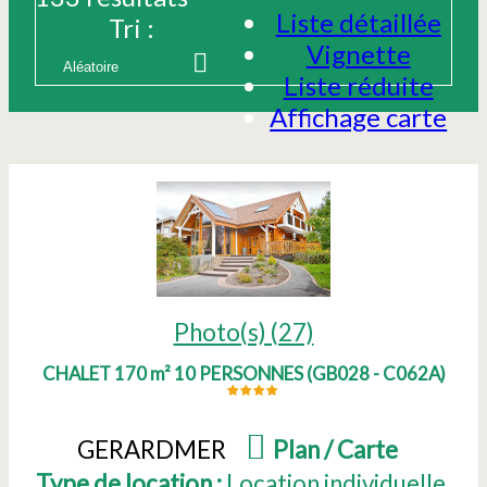
Liste détaillée
Tri :
Vignette
Liste réduite
Affichage carte
Photo(s) (27)
CHALET 170 m² 10 PERSONNES
(
GB028 - C062A
)
GERARDMER
(
Plan / Carte
)
Type de location :
Location individuelle