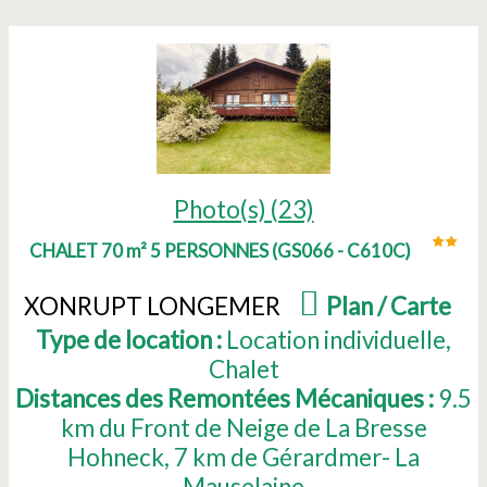
Photo(s) (23)
CHALET 70 m² 5 PERSONNES
(
GS066 - C610C
)
XONRUPT LONGEMER
(
Plan / Carte
)
Type de location :
Location individuelle
Chalet
Distances des Remontées Mécaniques :
9.5
km du Front de Neige de La Bresse
Hohneck
7
km de Gérardmer- La
Mauselaine