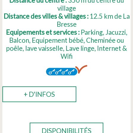
Distance du centre :
350
m du centre du
village
Distance des villes & villages :
12.5
km de La
Bresse
Equipements et services :
Parking
Jacuzzi
Balcon
Equipement bébé
Cheminée ou
poêle
lave vaisselle
Lave linge
Internet &
Wifi
+ D'INFOS
RÉSERVER
DISPONIBILITÉS