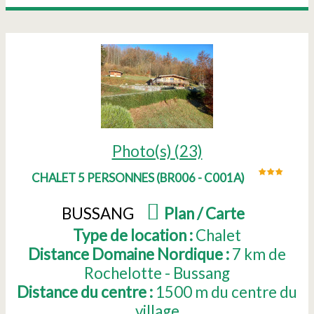
Photo(s) (23)
CHALET 5 PERSONNES
(
BR006 - C001A
)
BUSSANG
(
Plan / Carte
)
Type de location :
Chalet
Distance Domaine Nordique :
7
km de
Rochelotte - Bussang
Distance du centre :
1500
m du centre du
village