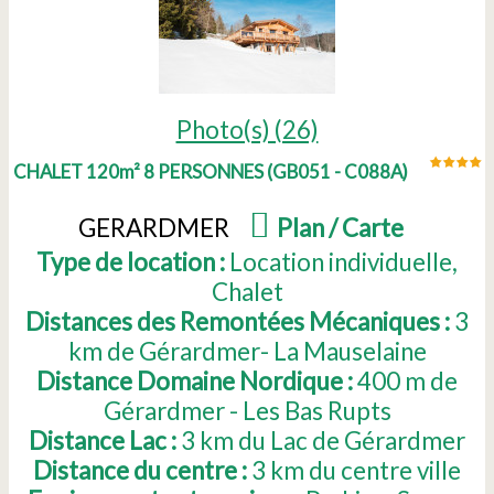
Photo(s) (26)
CHALET 120m² 8 PERSONNES
(
GB051 - C088A
)
GERARDMER
(
Plan / Carte
)
Type de location :
Location individuelle
Chalet
Distances des Remontées Mécaniques :
3
km de Gérardmer- La Mauselaine
Distance Domaine Nordique :
400
m de
Gérardmer - Les Bas Rupts
Distance Lac :
3
km du Lac de Gérardmer
Distance du centre :
3
km du centre ville