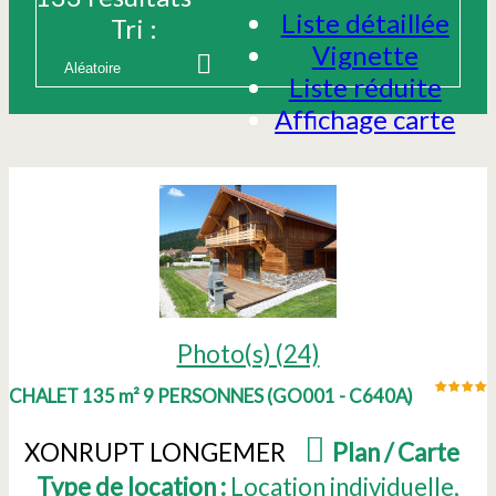
Liste détaillée
Tri :
Vignette
Liste réduite
Affichage carte
Photo(s) (24)
CHALET 135 m² 9 PERSONNES
(
GO001 - C640A
)
XONRUPT LONGEMER
(
Plan / Carte
)
Type de location :
Location individuelle