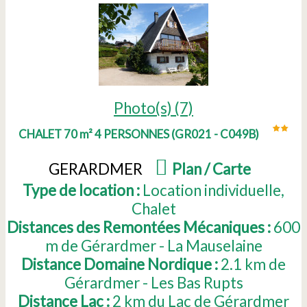
Photo(s) (7)
CHALET 70 m² 4 PERSONNES
(
GR021 - C049B
)
GERARDMER
(
Plan / Carte
)
Type de location :
Location individuelle
Chalet
Distances des Remontées Mécaniques :
600
m de Gérardmer - La Mauselaine
Distance Domaine Nordique :
2.1
km de
Gérardmer - Les Bas Rupts
Distance Lac :
2
km du Lac de Gérardmer