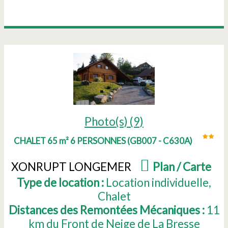
Photo(s) (9)
CHALET 65 m² 6 PERSONNES
(
GB007 - C630A
)
XONRUPT LONGEMER
(
Plan / Carte
)
Type de location :
Location individuelle
Chalet
Distances des Remontées Mécaniques :
11
km du Front de Neige de La Bresse