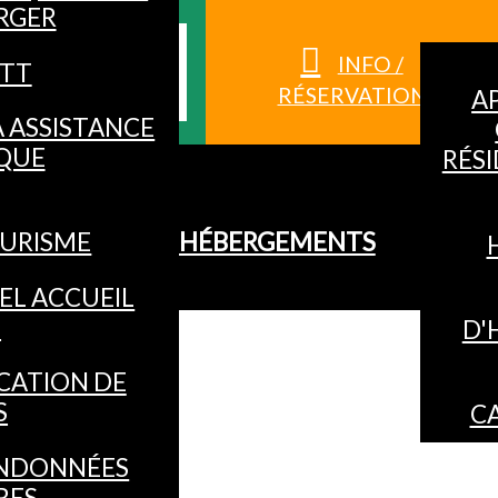
RGER
S HAUTES-
INFO /
TT
RÉSERVATION
A
À ASSISTANCE
QUE
RÉS
URISME
HÉBERGEMENTS
EL ACCUEIL
O
D'
CATION DE
S
C
NDONNÉES
RES