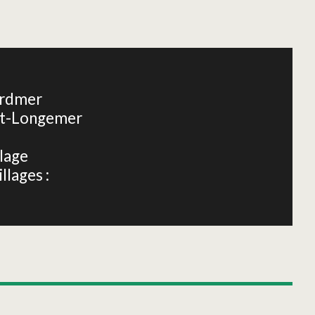
Leaflet
|
©
OpenStreetMap
ardmer
pt-Longemer
llage
llages :