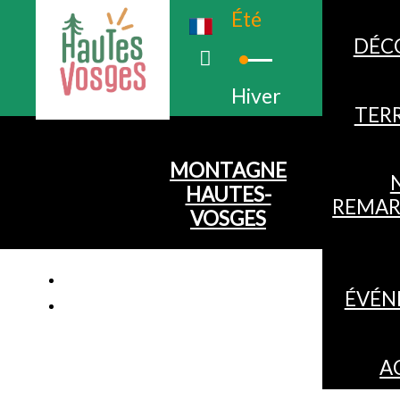
Été
DÉC
Hiver
TERR
MONTAGNE
HAUTES-
REMAR
VOSGES
ÉVÉN
A