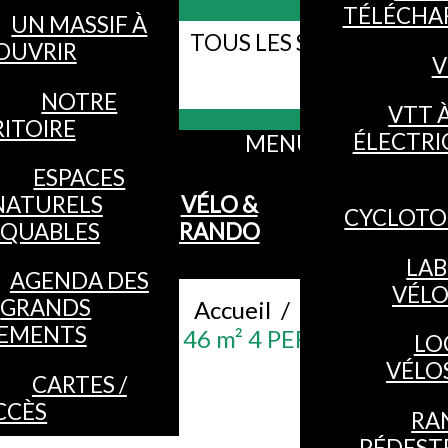
TÉLÉCHA
UN MASSIF À
TOUS LES SITES WEB DE
OUVRIR
V
Webcams
VOSGES
NOTRE
VTT 
ITOIRE
ÉLECTRI
MENU
ESPACES
NATURELS
VÉLO &
CYCLOTO
QUABLES
RANDO
LAB
AGENDA DES
VÉL
GRANDS
Accueil
/
EMENTS
CHALET 46 m² 4 PERSONNES
LO
VÉLO
CARTES /
CCÈS
RA
PÉDEST