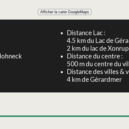
Afficher la carte GoogleMaps
CHALET 46 m² 4 PERSONNES
Distance Lac :
4.5
km du Lac de Gér
:
2
km du lac de Xonru
 Hohneck
Distance du centre :
500
m du centre du vi
Distance des villes & vi
4
km de Gérardmer