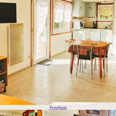
Prev
Next