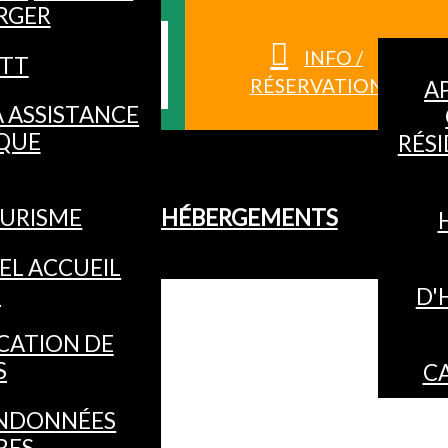
RGER
S HAUTES-
INFO /
TT
RÉSERVATION
A
À ASSISTANCE
QUE
RÉS
URISME
HÉBERGEMENTS
EL ACCUEIL
O
D'
CATION DE
S
C
NDONNÉES
RES