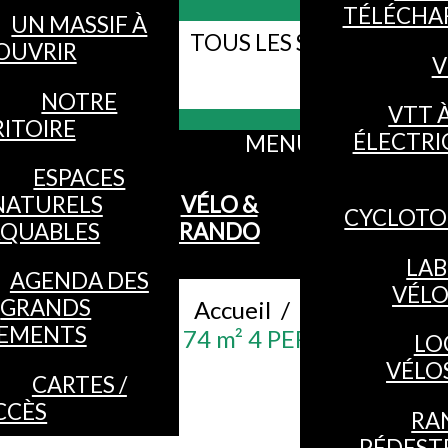
TÉLÉCHA
UN MASSIF À
TOUS LES SITES WEB DE
OUVRIR
V
Webcams
VOSGES
NOTRE
VTT 
ITOIRE
ÉLECTRI
MENU
ESPACES
NATURELS
VÉLO &
CYCLOTO
QUABLES
RANDO
LAB
AGENDA DES
VÉL
GRANDS
Accueil
/
EMENTS
CHALET 74 m² 4 PERSONNES
LO
VÉLO
CARTES /
CCÈS
RA
PÉDEST