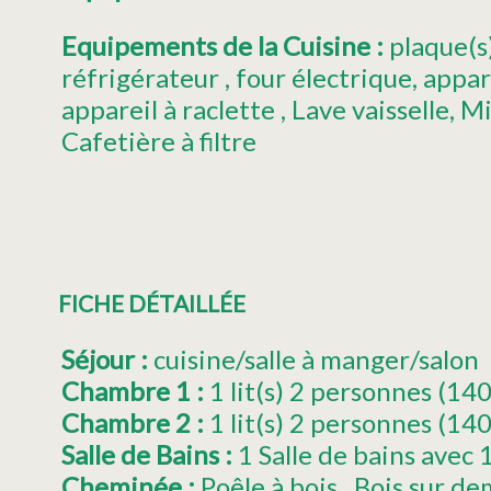
Equipements de la Cuisine
:
plaque(s
réfrigérateur
four électrique
appar
appareil à raclette
Lave vaisselle
Mi
Cafetière à filtre
FICHE DÉTAILLÉE
Séjour
:
cuisine/salle à manger/salon
Chambre 1
:
1
lit(s) 2 personnes (
Chambre 2
:
1
lit(s) 2 personnes (14
Salle de Bains
:
1 Salle de bains avec
Cheminée
:
Poêle à bois
Bois sur d