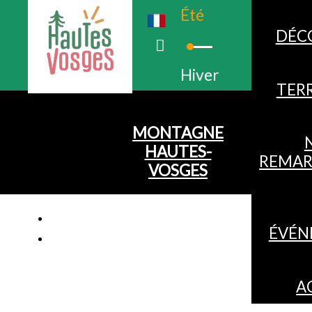
Été
DÉC
Hiver
TERR
MONTAGNE
HAUTES-
REMAR
VOSGES
ÉVÉN
A