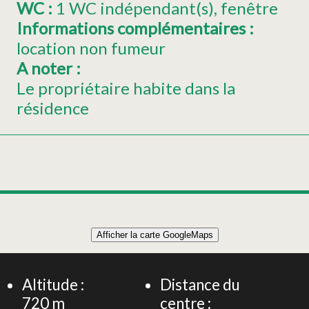
WC
:
1
WC indépendant(s)
fenêtre
Informations complémentaires
:
location non fumeur
A noter
:
Le propriétaire habite dans la
résidence
Afficher la carte GoogleMaps
Altitude :
Distance du
720
m
centre :