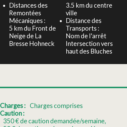
Distances des
3.5
km du centre
Remontées
ville
Mécaniques :
Distance des
5
km du Front de
Transports :
Neige de La
Nom de l'arrêt
Bresse Hohneck
Intersection vers
haut des Bluches
Charges :
Charges comprises
Caution :
350
€ de caution demandée/semaine