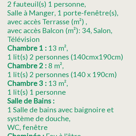
2
fauteuil(s) 1 personne
Salle à Manger
1
porte-fenêtre(s)
avec accès Terrasse (m²)
avec accès Balcon (m²):
34
Salon
Télévision
Chambre 1
:
13
m²
1
lit(s) 2 personnes (140cmx190cm)
Chambre 2
:
8
m²
1
lit(s) 2 personnes (140 x 190cm)
Chambre 3
:
13
m²
1
lit(s) 1 personne
Salle de Bains
:
1 Salle de bains avec baignoire et
système de douche
WC
fenêtre
Cheminée
:
Feu à l'âtre