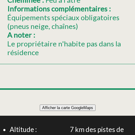
Informations complémentaires
:
Équipements spéciaux obligatoires
(pneus neige, chaînes)
A noter
:
Le propriétaire n'habite pas dans la
résidence
Leaflet
|
©
OpenStreetMap
Afficher la carte GoogleMaps
+
Chalet 5 personnes- Clause-itude - Calme et vue
panoramique
−
Altitude :
7
km des pistes de