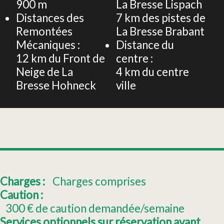
900
m
La Bresse Lispach
Distances des
7
km des pistes de
Remontées
La Bresse Brabant
Mécaniques :
Distance du
12
km du Front de
centre :
Neige de La
4
km du centre
Bresse Hohneck
ville
Charges :
Charges comprises
Caution :
300
€ de caution demandée/semaine
Services optionnels sur réservation avant