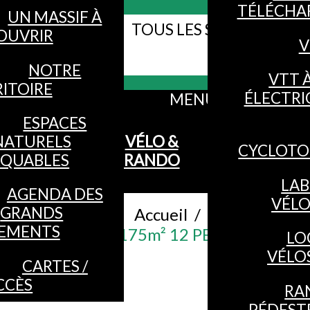
TÉLÉCHA
UN MASSIF À
TOUS LES SITES WEB DE
OUVRIR
V
Webcams
VOSGES
NOTRE
VTT 
ITOIRE
ÉLECTRI
MENU
ESPACES
NATURELS
VÉLO &
CYCLOTO
QUABLES
RANDO
LAB
AGENDA DES
VÉL
GRANDS
Accueil
/
EMENTS
CHALET 175m² 12 PERSONNES
LO
VÉLO
CARTES /
CCÈS
RA
PÉDEST