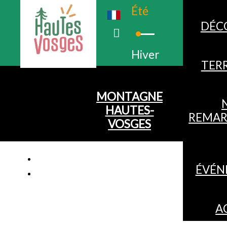
Été
DÉC
Hiver
TERR
MONTAGNE
HAUTES-
REMAR
VOSGES
ÉVÉN
A