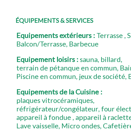
ÉQUIPEMENTS & SERVICES
Equipements extérieurs
:
Terrasse
S
Balcon/Terrasse
Barbecue
Equipement loisirs
:
sauna
billard
terrain de pétanque en commun
Bai
Piscine en commun
jeux de société
Equipements de la Cuisine
:
plaques vitrocéramiques
réfrigérateur/congélateur
four élec
appareil à fondue
appareil à raclett
Lave vaisselle
Micro ondes
Cafetière