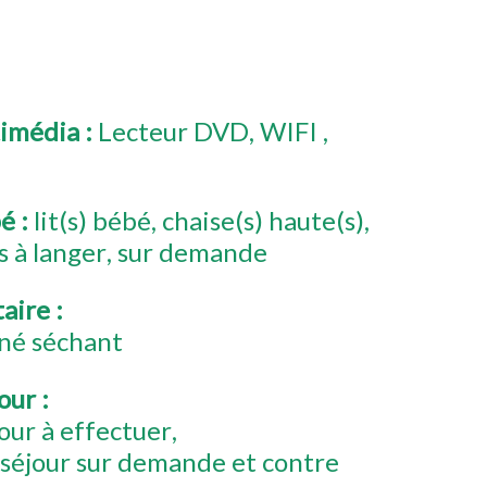
timédia
:
Lecteur DVD
WIFI
bé
:
lit(s) bébé
chaise(s) haute(s)
s à langer
sur demande
taire
:
né séchant
jour
:
our à effectuer
 séjour sur demande et contre