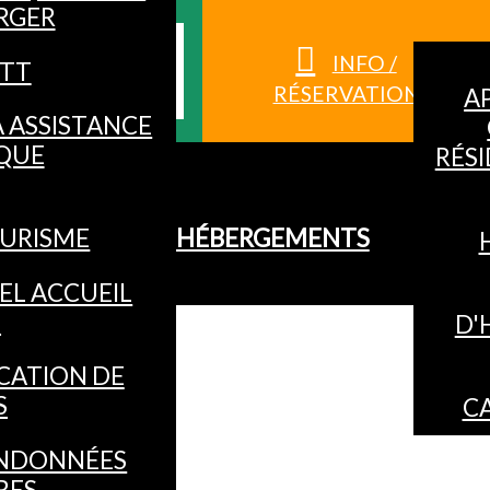
RGER
S HAUTES-
INFO /
TT
RÉSERVATION
A
À ASSISTANCE
QUE
RÉS
URISME
HÉBERGEMENTS
EL ACCUEIL
O
D'
CATION DE
S
C
NDONNÉES
RES