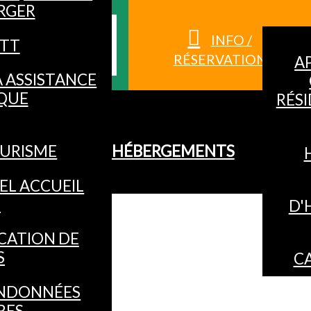
RGER
S HAUTES-
INFO /
TT
RÉSERVATION
A
À ASSISTANCE
QUE
RÉS
URISME
HÉBERGEMENTS
EL ACCUEIL
O
D'
CATION DE
S
C
NDONNÉES
RES