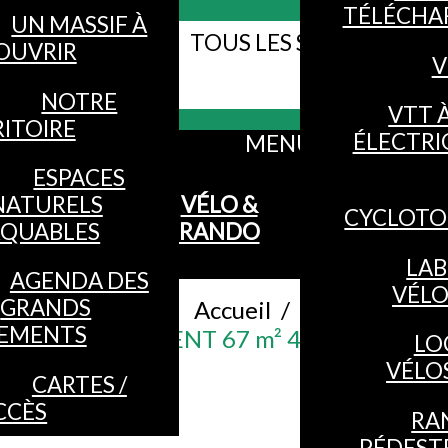
TÉLÉCHA
UN MASSIF À
TOUS LES SITES WEB DE
OUVRIR
V
Webcams
VOSGES
NOTRE
VTT 
ITOIRE
ÉLECTRI
MENU
ESPACES
NATURELS
VÉLO &
CYCLOTO
QUABLES
RANDO
LAB
AGENDA DES
VÉL
GRANDS
Accueil
/
EMENTS
APPARTEMENT 67 m² 4 PERSONNES
LO
VÉLO
CARTES /
CCÈS
RA
PÉDEST