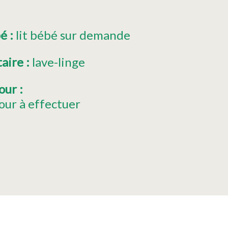
bé
:
lit bébé sur demande
taire
:
lave-linge
jour
:
our à effectuer