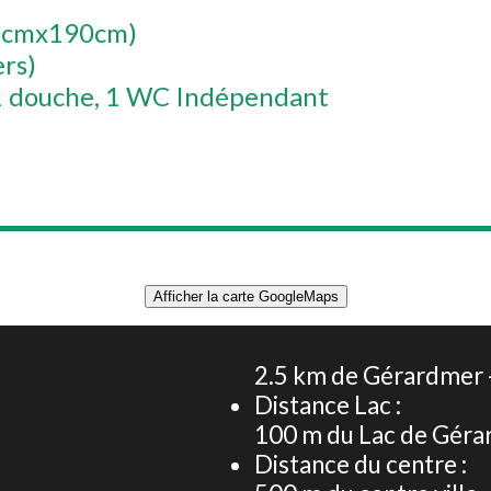
140cmx190cm)
ers)
 1 douche
1 WC Indépendant
Afficher la carte GoogleMaps
APPARTEMENT 67 m² 4 PERSONNES
2.5
km de Gérardmer -
Distance Lac :
:
100
m du Lac de Gér
Distance du centre :