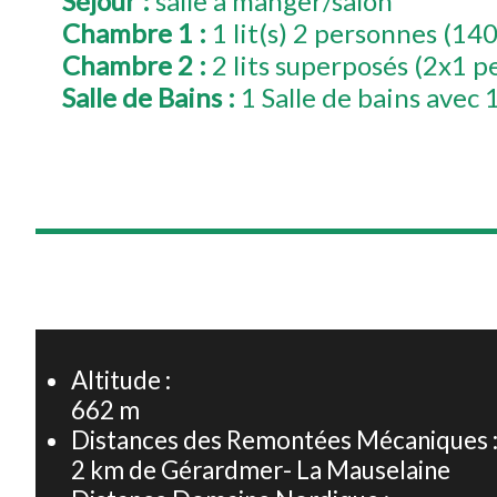
Séjour
:
salle à manger/salon
Chambre 1
:
1
lit(s) 2 personnes (
Chambre 2
:
2 lits superposés (2x1 p
Salle de Bains
:
1 Salle de bains avec
+
−
Altitude :
662
m
Distances des Remontées Mécaniques 
2
km de Gérardmer- La Mauselaine