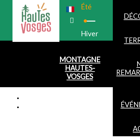
Été
DÉC
Hiver
TERR
MONTAGNE
HAUTES-
REMAR
VOSGES
ÉVÉN
A