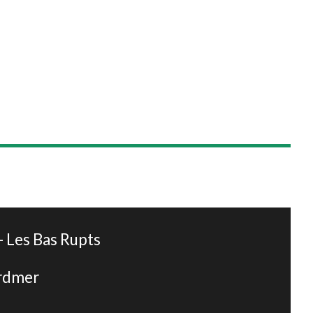
Leaflet
|
©
OpenStreetMap
 Les Bas Rupts
ardmer