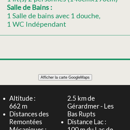
Salle de Bains
:
1 Salle de bains avec 1 douche
1 WC Indépendant
Afficher la carte GoogleMaps
Altitude :
2.5
km de
662
m
Gérardmer - Les
Distances des
Bas Rupts
Remontées
Distance Lac :
Mécaniques :
100
m du Lac de