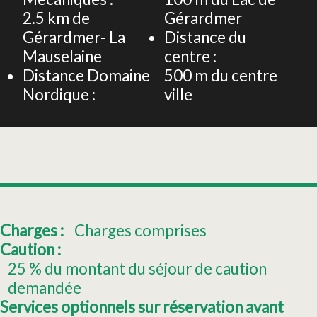
2.5
km de
Gérardmer
Gérardmer- La
Distance du
Mauselaine
centre :
Distance Domaine
500
m du centre
Nordique :
ville
Charges :
Charges comprises
Caution :
25
% du montant du séjour de caution
demandée
Services optionnels sur réservation avant