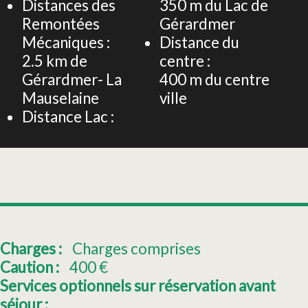
Distances des
350
m du Lac de
Remontées
Gérardmer
Mécaniques :
Distance du
2.5
km de
centre :
Gérardmer- La
400
m du centre
Mauselaine
ville
Distance Lac :
Charges :
Charges comprises
Caution :
400
€
Services optionnels sur réservation avant
séjour :