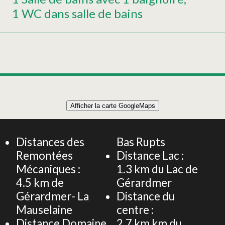
1 WC dans salle de bains
Leaflet
|
©
OpenStreetMap
Afficher la carte GoogleMaps
+
APPARTEMENT 34m² 4 PERSONNES
−
Distances des
Bas Rupts
Remontées
Distance Lac :
Mécaniques :
1.3
km du Lac de
4.5
km de
Gérardmer
Gérardmer- La
Distance du
Mauselaine
centre :
Distance Domaine
2.7 km
km du