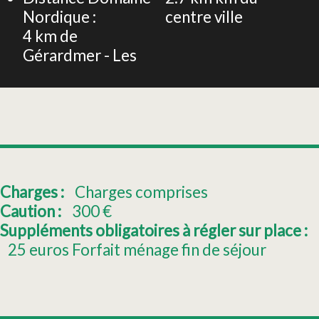
Nordique :
centre ville
4
km de
Gérardmer - Les
Charges :
Charges comprises
Caution :
300
€
Suppléments obligatoires à régler sur place :
25
euros Forfait ménage fin de séjour