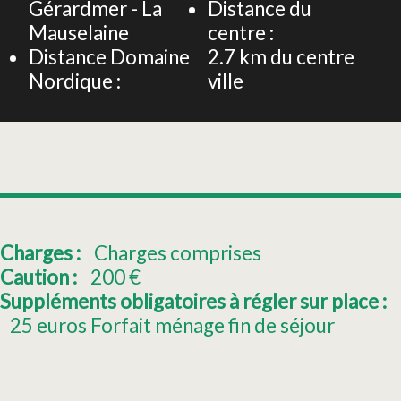
Gérardmer - La
Distance du
Mauselaine
centre :
Distance Domaine
2.7
km du centre
Nordique :
ville
Charges :
Charges comprises
Caution :
200
€
Suppléments obligatoires à régler sur place :
25
euros Forfait ménage fin de séjour