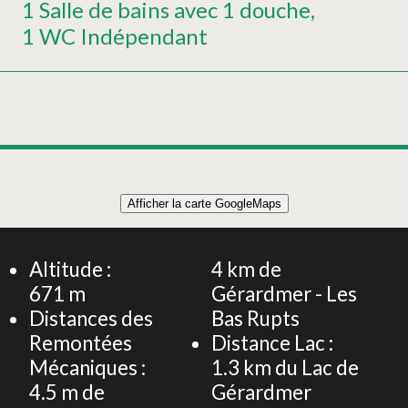
1 Salle de bains avec 1 douche
1 WC Indépendant
Leaflet
|
©
OpenStreetMap
Afficher la carte GoogleMaps
+
APPARTEMENT 32m² 4 PERSONNES
−
Altitude :
4
km de
671
m
Gérardmer - Les
Distances des
Bas Rupts
Remontées
Distance Lac :
Mécaniques :
1.3
km du Lac de
4.5
m de
Gérardmer