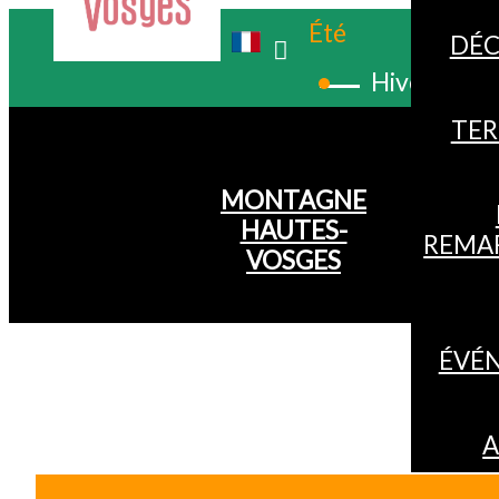
Été
DÉC
Hiver
TER
MONTAGNE
HAUTES-
REMA
VOSGES
ÉVÉ
A