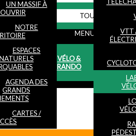
TÉLÉCH
UN MASSIF À
OUVRIR
TOUS LES SITES
Webcams
NOTRE
VTT 
MENU
RITOIRE
ÉLECTR
ESPACES
NATURELS
VÉLO &
CYCLOT
RQUABLES
RANDO
LA
AGENDA DES
VÉL
GRANDS
NEMENTS
L
VÉL
CARTES /
CCÈS
R
PÉDES