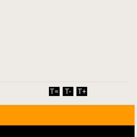
T=
T-
T+