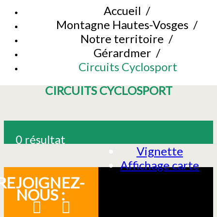
Accueil
/
Montagne Hautes-Vosges
/
Notre territoire
/
Gérardmer
/
Circuits Cyclosport
CIRCUITS CYCLOSPORT
0
résultat
Vignette
Affichage carte
REJOIGNEZ-
NOUS :