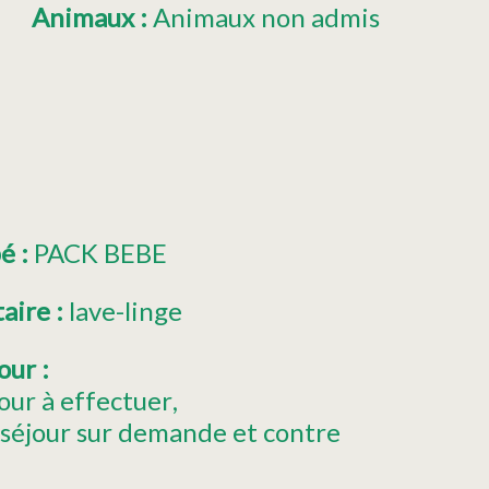
Animaux
:
Animaux non admis
bé
:
PACK BEBE
taire
:
lave-linge
jour
:
our à effectuer
 séjour sur demande et contre