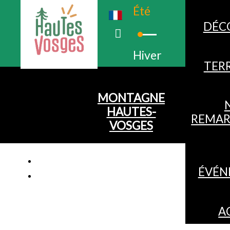
Été
DÉC
Hiver
TERR
MONTAGNE
HAUTES-
REMAR
VOSGES
ÉVÉN
A