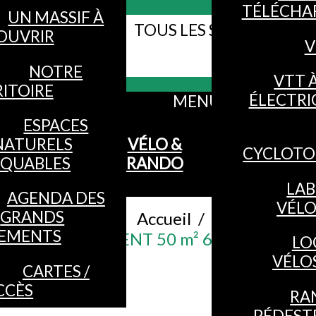
TÉLÉCHA
UN MASSIF À
TOUS LES SITES WEB DE
OUVRIR
V
Webcams
VOSGES
NOTRE
VTT 
ITOIRE
ÉLECTRI
MENU
ESPACES
NATURELS
VÉLO &
CYCLOTO
QUABLES
RANDO
LAB
AGENDA DES
VÉL
GRANDS
Accueil
/
EMENTS
APPARTEMENT 50 m² 6 PERSONNES
LO
VÉLO
CARTES /
CCÈS
RA
PÉDEST