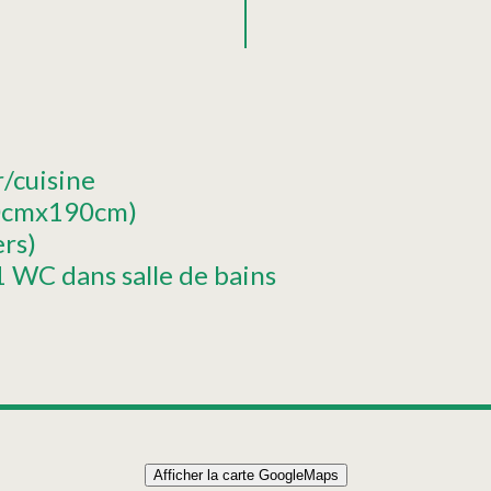
r/cuisine
140cmx190cm)
ers)
1 WC dans salle de bains
Afficher la carte GoogleMaps