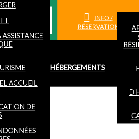
RGER
S HAUTES-
INFO /
TT
RÉSERVATION
A
À ASSISTANCE
QUE
RÉS
URISME
HÉBERGEMENTS
EL ACCUEIL
O
D'
CATION DE
S
C
NDONNÉES
RES