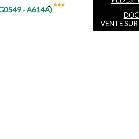
G0549 - A614A
)
DOC
VENTE SUR