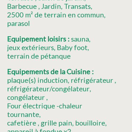
Barbecue
Jardin
Transats
2500
m² de terrain en commun
parasol
Equipement loisirs
:
sauna
jeux extérieurs
Baby foot
terrain de pétanque
Equipements de la Cuisine
:
plaque(s) induction
réfrigérateur
réfrigérateur/congélateur
congélateur
Four électrique -chaleur
tournante
cafetière
grille pain
bouilloire
appareil à fondue
x2