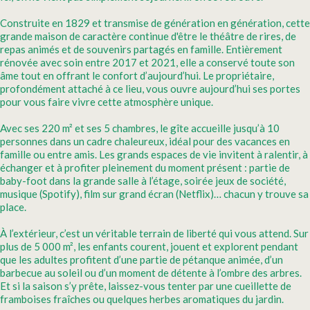
Construite en 1829 et transmise de génération en génération, cette
grande maison de caractère continue d'être le théâtre de rires, de
repas animés et de souvenirs partagés en famille. Entièrement
rénovée avec soin entre 2017 et 2021, elle a conservé toute son
âme tout en offrant le confort d’aujourd’hui. Le propriétaire,
profondément attaché à ce lieu, vous ouvre aujourd’hui ses portes
pour vous faire vivre cette atmosphère unique.
Avec ses 220 m² et ses 5 chambres, le gîte accueille jusqu’à 10
personnes dans un cadre chaleureux, idéal pour des vacances en
famille ou entre amis. Les grands espaces de vie invitent à ralentir, à
échanger et à profiter pleinement du moment présent : partie de
baby-foot dans la grande salle à l’étage, soirée jeux de société,
musique (Spotify), film sur grand écran (Netflix)… chacun y trouve sa
place.
À l’extérieur, c’est un véritable terrain de liberté qui vous attend. Sur
plus de 5 000 m², les enfants courent, jouent et explorent pendant
que les adultes profitent d’une partie de pétanque animée, d’un
barbecue au soleil ou d’un moment de détente à l’ombre des arbres.
Et si la saison s’y prête, laissez-vous tenter par une cueillette de
framboises fraîches ou quelques herbes aromatiques du jardin.