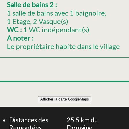
Salle de bains 2
:
1 salle de bains avec 1 baignoire
1
Etage
2
Vasque(s)
WC
:
1
WC indépendant(s)
A noter
:
Le propriétaire habite dans le village
Leaflet
|
©
OpenStreetMap
Afficher la carte GoogleMaps
+
Grande Maison 10 personnes - Sauna & grand jardin -
Gîte du Feing des loges
−
Distances des
25.5
km du
Remontées
Domaine