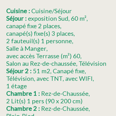
Cuisine
:
Cuisine/Séjour
Séjour
:
exposition
Sud
60
m²
canapé fixe 2 places
canapé(s) fixe(s) 3 places
2
fauteuil(s) 1 personne
Salle à Manger
avec accès Terrasse (m²)
60
Salon au Rez-de-chaussée
Télévision
Séjour 2
:
51
m2
Canapé fixe
Télévision
avec TNT
avec WIFI
1
étage
Chambre 1
:
Rez-de-Chaussée
2
Lit(s) 1 pers (90 x 200 cm)
Chambre 2
:
Rez-de-Chaussée
Plain-Pied