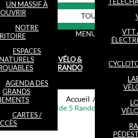
TÉLÉCH
UN MASSIF À
OUVRIR
TOUS LES SITES
Webcams
NOTRE
VTT 
MENU
RITOIRE
ÉLECTR
ESPACES
NATURELS
VÉLO &
CYCLOT
RQUABLES
RANDO
LA
AGENDA DES
VÉL
GRANDS
Accueil
/
NEMENTS
L
Topo-guide 5 Randonnées - Eau
VÉL
CARTES /
CCÈS
R
PÉDES