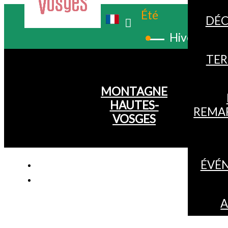
Été
DÉC
Hiver
TER
MONTAGNE
HAUTES-
REMA
VOSGES
ÉVÉ
A