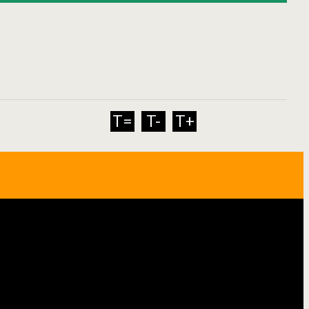
T=
T-
T+