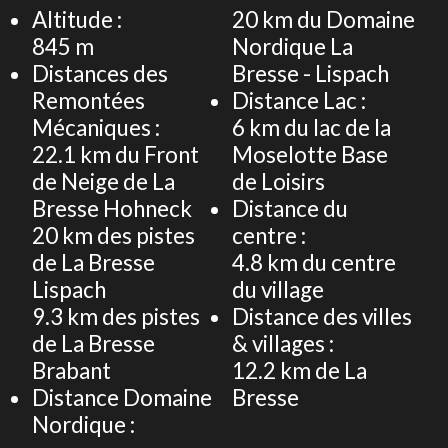
Altitude :
20
km du Domaine
845
m
Nordique La
Distances des
Bresse - Lispach
Remontées
Distance Lac :
Mécaniques :
6
km du lac de la
22.1
km du Front
Moselotte Base
de Neige de La
de Loisirs
Bresse Hohneck
Distance du
20
km des pistes
centre :
de La Bresse
4.8
km du centre
Lispach
du village
9.3
km des pistes
Distance des villes
de La Bresse
& villages :
Brabant
12.2
km de La
Distance Domaine
Bresse
Nordique :