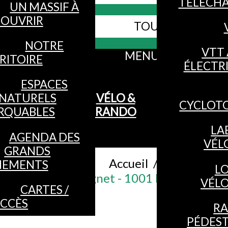
TÉLÉCH
UN MASSIF À
OUVRIR
TOUS LES SITES
Webcams
NOTRE
VTT 
MENU
RITOIRE
ÉLECTR
ESPACES
NATURELS
VÉLO &
CYCLOT
RQUABLES
RANDO
LA
AGENDA DES
VÉL
GRANDS
Accueil
/
NEMENTS
L
Magnet - 1001 Racines
VÉL
CARTES /
CCÈS
R
PÉDES