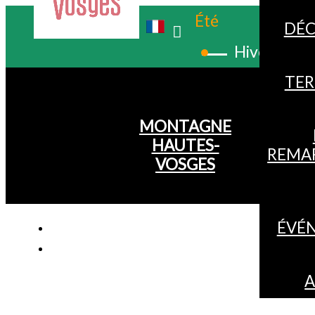
Été
DÉC
Hiver
TER
MONTAGNE
HAUTES-
REMA
VOSGES
ÉVÉ
A