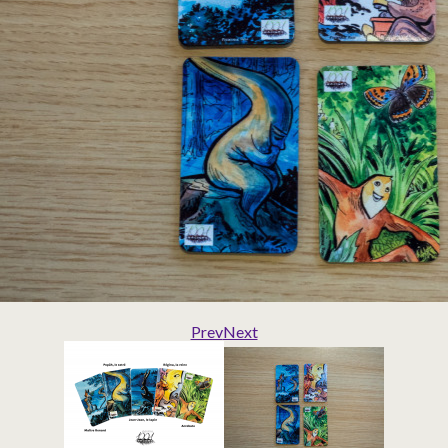
Prev
Next