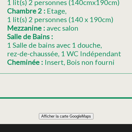
1
lit(s) 2 personnes (140cmx190cm)
Chambre 2
:
Etage
1
lit(s) 2 personnes (140 x 190cm)
Mezzanine
:
avec salon
Salle de Bains
:
1 Salle de bains avec 1 douche
rez-de-chaussée
1 WC Indépendant
Cheminée
:
Insert
Bois non fourni
Leaflet
|
©
OpenStreetMap
Afficher la carte GoogleMaps
+
CHALET 55 m² 4 PERSONNES
−