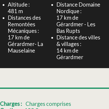
Altitude :
Distance Domaine
481
m
Nordique :
Distances des
17
km de
Remontées
Gérardmer - Les
Mécaniques :
Bas Rupts
17
km de
Distance des villes
Gérardmer- La
& villages :
Mauselaine
14
km de
Gérardmer
Charges :
Charges comprises