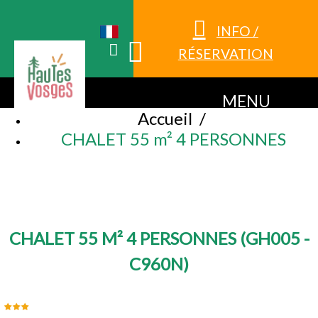
INFO /
RÉSERVATION
MENU
Accueil
/
CHALET 55 m² 4 PERSONNES
CHALET 55 M² 4 PERSONNES
(
GH005 -
C960N
)