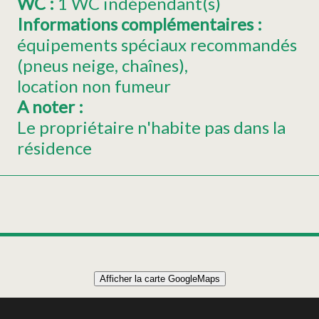
WC
:
1
WC indépendant(s)
Informations complémentaires
:
équipements spéciaux recommandés
(pneus neige, chaînes)
location non fumeur
A noter
:
Le propriétaire n'habite pas dans la
résidence
Leaflet
|
©
OpenStreetMap
Afficher la carte GoogleMaps
+
Studio 4 personnes - Le Duplex du Hohneck - Petit
balcon au centre ville
−