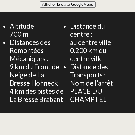
Afficher la carte GoogleMaps
+
Studio 2 personnes - Le Hohneck 5 - Au centre ville,
proche commerce
−
Altitude :
Distance du
700
m
centre :
Distances des
au centre ville
Remontées
0.200
km du
Mécaniques :
centre ville
9
km du Front de
Distance des
Neige de La
Transports :
Bresse Hohneck
Nom de l'arrêt
4
km des pistes de
PLACE DU
La Bresse Brabant
CHAMPTEL