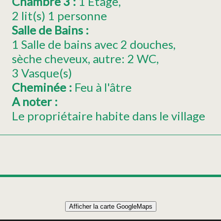
Chambre 3
:
1
Etage
2
lit(s) 1 personne
Salle de Bains
:
1 Salle de bains avec 2 douches
sèche cheveux
autre:
2 WC
3
Vasque(s)
Cheminée
:
Feu à l'âtre
A noter
:
Le propriétaire habite dans le village
Leaflet
|
©
OpenStreetMap
Afficher la carte GoogleMaps
+
Maison 10 personnes - Gîte de Montagne