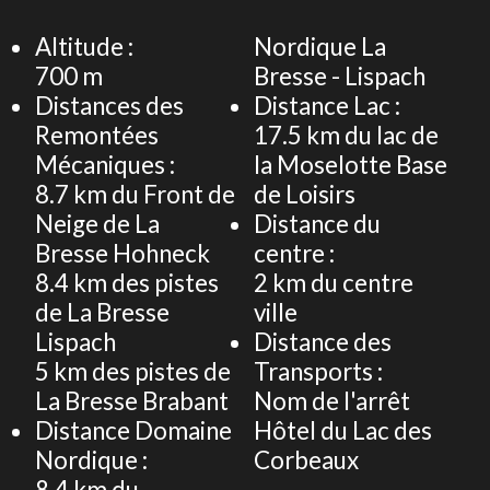
−
Altitude :
Nordique La
700
m
Bresse - Lispach
Distances des
Distance Lac :
Remontées
17.5
km du lac de
Mécaniques :
la Moselotte Base
8.7
km du Front de
de Loisirs
Neige de La
Distance du
Bresse Hohneck
centre :
8.4
km des pistes
2
km du centre
de La Bresse
ville
Lispach
Distance des
5
km des pistes de
Transports :
La Bresse Brabant
Nom de l'arrêt
Distance Domaine
Hôtel du Lac des
Nordique :
Corbeaux
8.4
km du