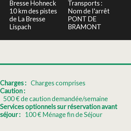
Bresse Hohneck
Transports :
10
km des pistes
Nom de l'arrêt
de La Bresse
PONT DE
Lispach
BRAMONT
Charges :
Charges comprises
Caution :
500
€ de caution demandée/semaine
Services optionnels sur réservation avant
séjour :
100
€ Ménage fin de Séjour