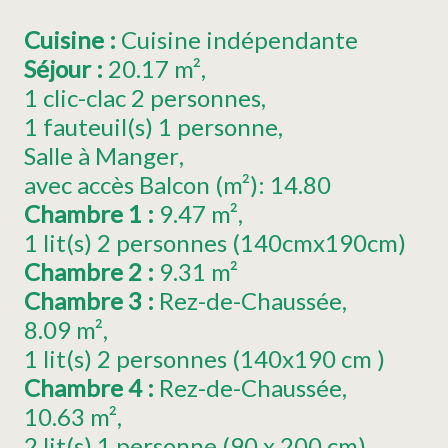
Cuisine
:
Cuisine indépendante
Séjour
:
20.17
m²
1
clic-clac 2 personnes
1
fauteuil(s) 1 personne
Salle à Manger
avec accès Balcon (m²):
14.80
Chambre 1
:
9.47
m²
1
lit(s) 2 personnes (140cmx190cm)
Chambre 2
:
9.31
m²
Chambre 3
:
Rez-de-Chaussée
8.09
m²
1
lit(s) 2 personnes (140x190 cm )
Chambre 4
:
Rez-de-Chaussée
10.63
m²
2
lit(s) 1 personne (90 x 200 cm)