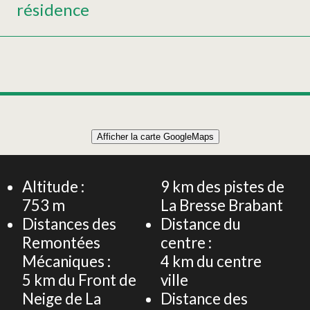
résidence
Leaflet
|
©
OpenStreetMap
Afficher la carte GoogleMaps
+
Chalet 8 personnes - Le chalet de Brâmont - Entre
montagnes et forêts
−
Altitude :
9
km des pistes de
753
m
La Bresse Brabant
Distances des
Distance du
Remontées
centre :
Mécaniques :
4
km du centre
5
km du Front de
ville
Neige de La
Distance des