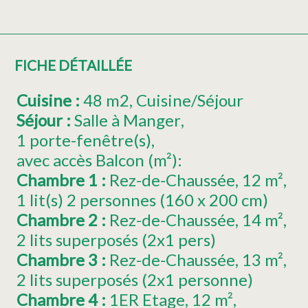
FICHE DÉTAILLÉE
Cuisine
:
48
m2
Cuisine/Séjour
Séjour
:
Salle à Manger
1
porte-fenêtre(s)
avec accès Balcon (m²):
Chambre 1
:
Rez-de-Chaussée
12
m²
1
lit(s) 2 personnes (160 x 200 cm)
Chambre 2
:
Rez-de-Chaussée
14
m²
2 lits superposés (2x1 pers)
Chambre 3
:
Rez-de-Chaussée
13
m²
2 lits superposés (2x1 personne)
Chambre 4
:
1ER
Etage
12
m²