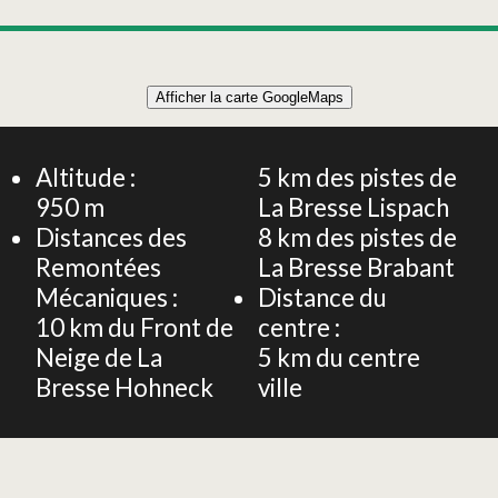
Leaflet
|
©
OpenStreetMap
Afficher la carte GoogleMaps
+
Chalet 10 personnes - Les Champis - Sauna et vue sur
les montagnes
−
Altitude :
5
km des pistes de
950
m
La Bresse Lispach
Distances des
8
km des pistes de
Remontées
La Bresse Brabant
Mécaniques :
Distance du
10
km du Front de
centre :
Neige de La
5
km du centre
Bresse Hohneck
ville