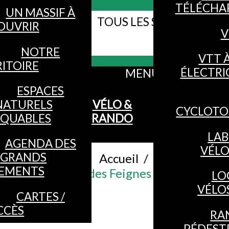
TÉLÉCHA
UN MASSIF À
TOUS LES SITES WEB DE
OUVRIR
V
Webcams
VOSGES
NOTRE
VTT 
ITOIRE
ÉLECTRI
MENU
ESPACES
NATURELS
VÉLO &
CYCLOTO
QUABLES
RANDO
LAB
AGENDA DES
VÉL
GRANDS
Accueil
/
EMENTS
nnes - Les Grandes Feignes - au pied des 
LO
VÉLO
CARTES /
CCÈS
RA
PÉDEST