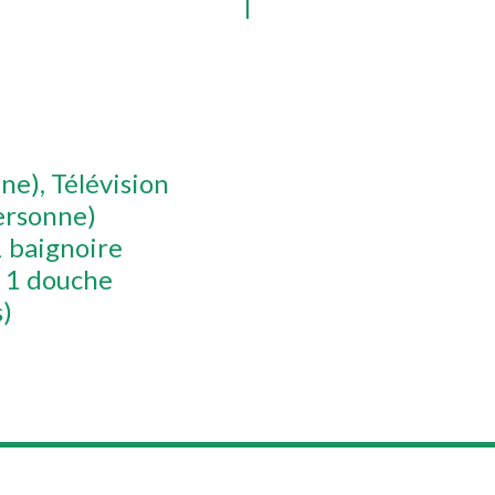
nne)
Télévision
personne)
1 baignoire
c 1 douche
)