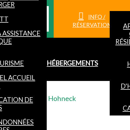
RGER
S HAUTES-
INFO /
TT
RÉSERVATION
A
À ASSISTANCE
QUE
RÉS
URISME
HÉBERGEMENTS
EL ACCUEIL
O
D'
pistes La Bresse Hohneck
CATION DE
S
C
NDONNÉES
RES