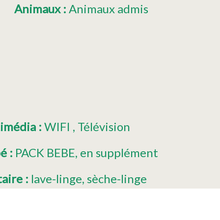
Animaux
:
Animaux admis
timédia
:
WIFI
Télévision
bé
:
PACK BEBE
en supplément
taire
:
lave-linge
sèche-linge