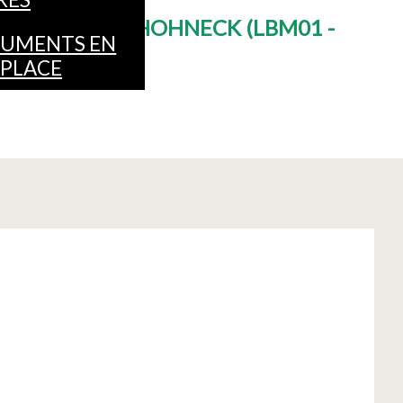
TES LA BRESSE HOHNECK
(
LBM01 -
UMENTS EN
 PLACE