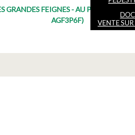
S GRANDES FEIGNES - AU PIED DES PIS
DOC
AGF3P6F
)
VENTE SUR