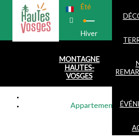
Été
DÉC
Hiver
TERR
MONTAGNE
HAUTES-
REMAR
VOSGES
ÉVÉN
Appartement 6 perso
A