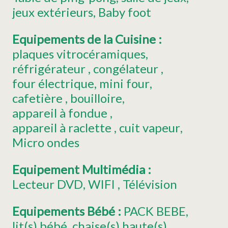
jeux extérieurs
Baby foot
Equipements de la Cuisine
:
plaques vitrocéramiques
réfrigérateur
congélateur
four électrique
mini four
cafetière
bouilloire
appareil à fondue
appareil à raclette
cuit vapeur
Micro ondes
Equipement Multimédia
:
Lecteur DVD
WIFI
Télévision
Equipements Bébé
:
PACK BEBE
lit(s) bébé
chaise(s) haute(s)