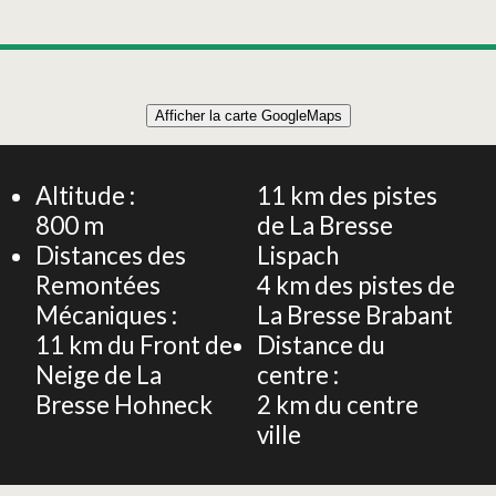
Leaflet
|
©
OpenStreetMap
Afficher la carte GoogleMaps
+
Appartement 5 personnes - Les bérettes - Vue
dégagée et sentiers de randonnées
−
Altitude :
11
km des pistes
800
m
de La Bresse
Distances des
Lispach
Remontées
4
km des pistes de
Mécaniques :
La Bresse Brabant
11
km du Front de
Distance du
Neige de La
centre :
Bresse Hohneck
2
km du centre
ville