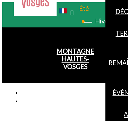
Été
DÉC
Hiver
TER
MONTAGNE
HAUTES-
REMA
VOSGES
ÉVÉ
A