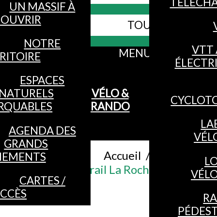
TÉLÉCH
UN MASSIF À
OUVRIR
TOUS LES SITES
Webcams
NOTRE
VTT 
MENU
RITOIRE
ÉLECTR
ESPACES
NATURELS
VÉLO &
CYCLOT
RQUABLES
RANDO
LA
AGENDA DES
VÉL
GRANDS
Accueil
/
NEMENTS
L
Parcours Trail La Roche des Bioqué
VÉL
CARTES /
CCÈS
R
PÉDES