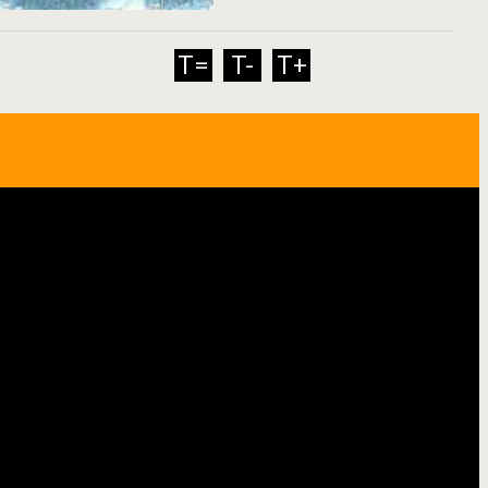
T=
T-
T+