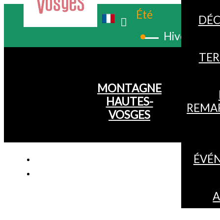
Été
DÉC
Hiver
TER
MONTAGNE
HAUTES-
REMA
VOSGES
ÉVÉ
A