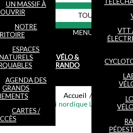
TÉLÉCH
UN MASSIF À
OUVRIR
TOUS LES SITES
Webcams
NOTRE
VTT 
MENU
RITOIRE
ÉLECTR
ESPACES
NATURELS
VÉLO &
CYCLOT
RQUABLES
RANDO
LA
AGENDA DES
VÉL
GRANDS
Accueil
/
NEMENTS
L
Ski nordique Lièvre
VÉL
CARTES /
CCÈS
R
PÉDES