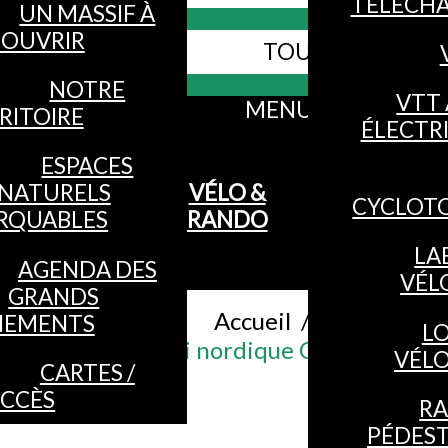
TÉLÉCH
UN MASSIF À
OUVRIR
TOUS LES SITES
Webcams
NOTRE
VTT 
MENU
RITOIRE
ÉLECTR
ESPACES
NATURELS
VÉLO &
CYCLOT
RQUABLES
RANDO
LA
AGENDA DES
VÉL
GRANDS
Accueil
/
NEMENTS
L
Ski nordique Castor
VÉL
CARTES /
CCÈS
R
PÉDES