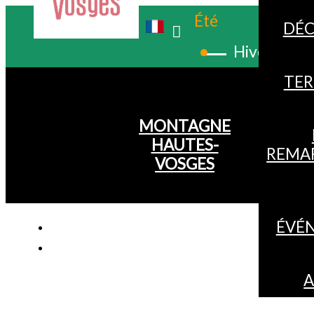
Été
DÉC
Hiver
TER
MONTAGNE
HAUTES-
REMA
VOSGES
ÉVÉ
A