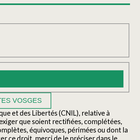
ue et des Libertés (CNIL), relative à
t exiger que soient rectifiées, complétées,
ncomplètes, équivoques, périmées ou dont la
er ce droit, merci de le préciser dans le