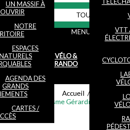
TÉLÉCH
UN MASSIF À
OUVRIR
TOUS LES SITES
Webcams
NOTRE
VTT 
MENU
RITOIRE
ÉLECTR
ESPACES
NATURELS
VÉLO &
CYCLOT
RQUABLES
RANDO
LA
AGENDA DES
VÉL
GRANDS
Accueil
/
NEMENTS
L
Office de Tourisme Gérardmer Hautes 
VÉL
CARTES /
CCÈS
R
PÉDES