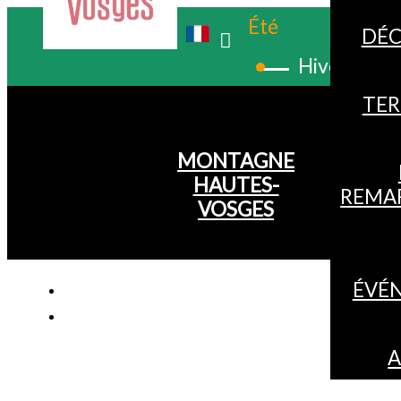
Été
DÉC
Hiver
TER
MONTAGNE
HAUTES-
REMA
VOSGES
ÉVÉ
A