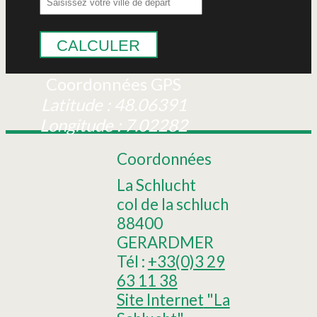
CALCULER
Coordonnées GPS
Latitude : 48.06391
Longitude : 7.02282
Coordonnées
La Schlucht
col de la schluch
88400
GERARDMER
Tél :
+33(0)3 29
63 11 38
Site Internet
"La