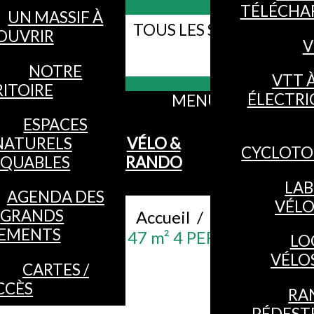
TÉLÉCHA
UN MASSIF À
TOUS LES SITES WEB DE
OUVRIR
V
Webcams
VOSGES
NOTRE
VTT 
ITOIRE
ÉLECTRI
MENU
ESPACES
NATURELS
VÉLO &
CYCLOTO
QUABLES
RANDO
LAB
AGENDA DES
VÉL
GRANDS
Accueil
/
EMENTS
STUDIO 47 m² 4 PERSONNES
LO
VÉLO
CARTES /
CCÈS
RA
PÉDEST