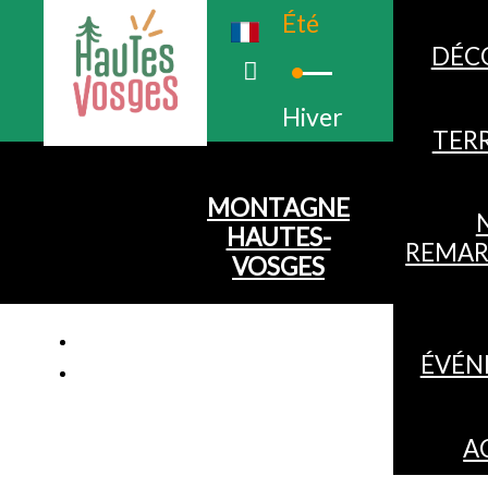
Été
DÉC
Hiver
TERR
MONTAGNE
HAUTES-
REMAR
VOSGES
ÉVÉN
A