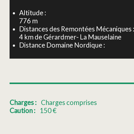
−
Altitude :
776
m
Distances des Remontées Mécaniques 
4
km de Gérardmer- La Mauselaine
Distance Domaine Nordique :
Charges :
Charges comprises
Caution :
150
€