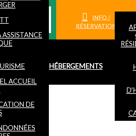
RGER
S HAUTES-
INFO /
TT
RÉSERVATION
A
À ASSISTANCE
QUE
RÉS
URISME
HÉBERGEMENTS
EL ACCUEIL
O
D'
CATION DE
S
C
NDONNÉES
RES