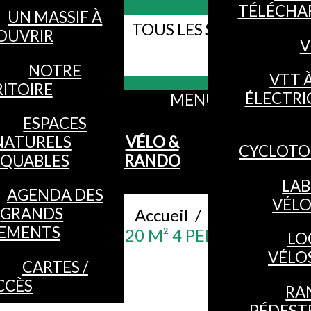
TÉLÉCHA
UN MASSIF À
TOUS LES SITES WEB DE
OUVRIR
V
Webcams
VOSGES
NOTRE
VTT 
ITOIRE
ÉLECTRI
MENU
ESPACES
NATURELS
VÉLO &
CYCLOTO
QUABLES
RANDO
LAB
AGENDA DES
VÉL
GRANDS
Accueil
/
EMENTS
STUDIO 20 M² 4 PERSONNES
LO
VÉLO
CARTES /
CCÈS
RA
PÉDEST