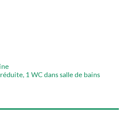
ine
 réduite
1 WC dans salle de bains
Leaflet
|
©
OpenStreetMap