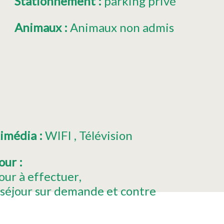
Stationnement
:
parking privé
Animaux
:
Animaux non admis
timédia
:
WIFI
Télévision
jour
:
our à effectuer
 séjour sur demande et contre