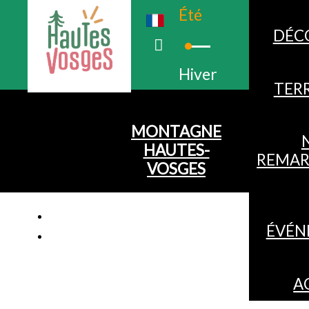
Été
DÉC
Hiver
TERR
MONTAGNE
HAUTES-
REMAR
VOSGES
ÉVÉN
A