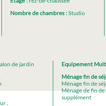
Etage
:
rez-de-chaussée
Nombre de chambres
:
Studio
alon de jardin
Equipement Mul
Ménage fin de sé
n
Ménage fin de séj
Ménage de fin de
supplément
eur