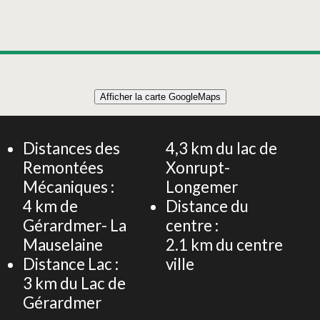
Leaflet
|
©
OpenStreetMap
Afficher la carte GoogleMaps
+
MAISON 120m² 6 PERSONNES
−
Distances des
4,3
km du lac de
Remontées
Xonrupt-
Mécaniques :
Longemer
4
km de
Distance du
Gérardmer- La
centre :
Mauselaine
2.1
km du centre
Distance Lac :
ville
3
km du Lac de
Gérardmer