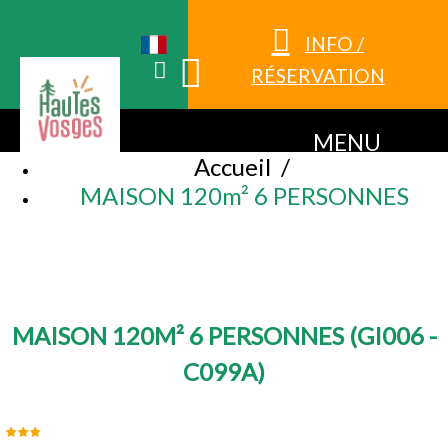
INFO /
RÉSERVATION
MENU
Accueil
/
MAISON 120m² 6 PERSONNES
MAISON 120M² 6 PERSONNES
(
GI006 -
C099A
)