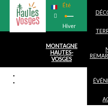
Été
DÉC
Hiver
TERR
MONTAGNE
HAUTES-
REMAR
VOSGES
ÉVÉN
A