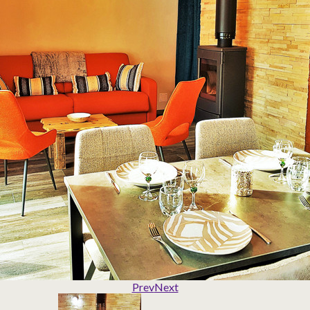
Prev
Next