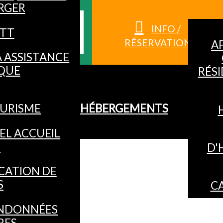
RGER
S HAUTES-
INFO /
TT
RÉSERVATION
A
À ASSISTANCE
QUE
RÉS
URISME
HÉBERGEMENTS
EL ACCUEIL
O
D'
CATION DE
S
C
NDONNÉES
RES