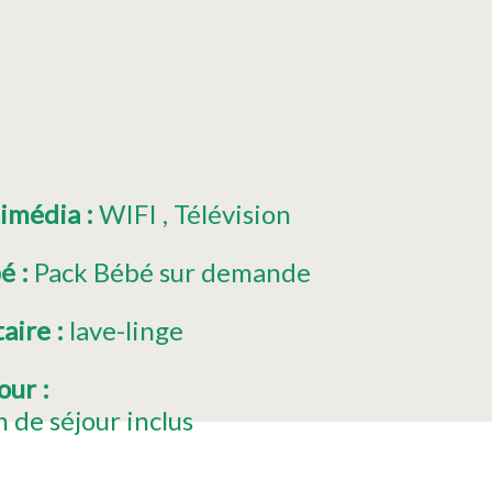
timédia
:
WIFI
Télévision
bé
:
Pack Bébé sur demande
taire
:
lave-linge
jour
:
 de séjour inclus