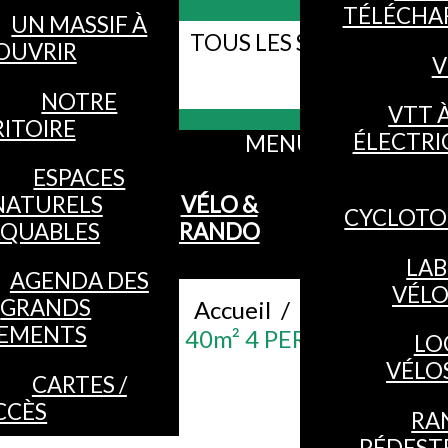
TÉLÉCHA
UN MASSIF À
TOUS LES SITES WEB DE
OUVRIR
V
Webcams
VOSGES
NOTRE
VTT 
ITOIRE
ÉLECTRI
MENU
ESPACES
NATURELS
VÉLO &
CYCLOTO
QUABLES
RANDO
LAB
AGENDA DES
VÉL
GRANDS
Accueil
/
EMENTS
CHALET 40m² 4 PERSONNES
LO
VÉLO
CARTES /
CCÈS
RA
PÉDEST