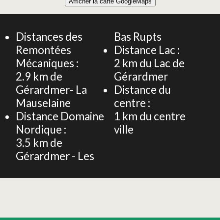
Afficher la carte GoogleMaps
+
CHALET 175m² 10 PERSONNES
−
Distances des
Bas Rupts
Remontées
Distance Lac :
Mécaniques :
2
km du Lac de
2.9
km de
Gérardmer
Gérardmer- La
Distance du
Mauselaine
centre :
Distance Domaine
1
km du centre
Nordique :
ville
3.5
km de
Gérardmer - Les