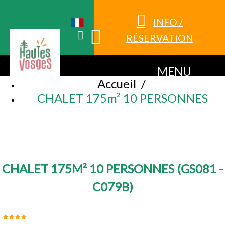
INFO /
RÉSERVATION
MENU
Accueil
/
CHALET 175m² 10 PERSONNES
CHALET 175M² 10 PERSONNES
(
GS081 -
C079B
)