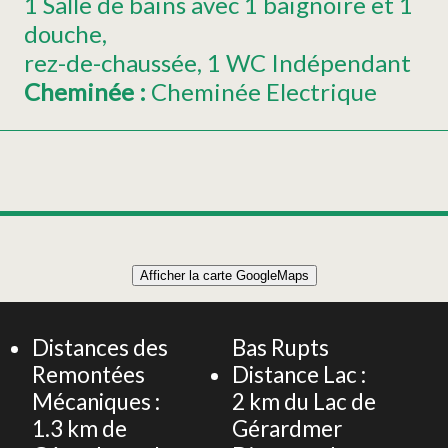
1 Salle de bains avec 1 baignoire et 1
douche
rez-de-chaussée
1 WC Indépendant
Cheminée
:
Cheminée Electrique
Leaflet
|
©
OpenStreetMap
Afficher la carte GoogleMaps
+
APPARTEMENT DUPLEX 170m² 10 PERSONNES
−
Distances des
Bas Rupts
Remontées
Distance Lac :
Mécaniques :
2
km du Lac de
1.3
km de
Gérardmer