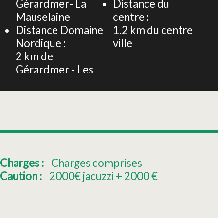
Gérardmer- La
Distance du
Mauselaine
centre :
Distance Domaine
1.2
km du centre
Nordique :
ville
2
km de
Gérardmer - Les
Charges :
Charges comprises
Caution :
2000€ jacuzzi + 2000
€