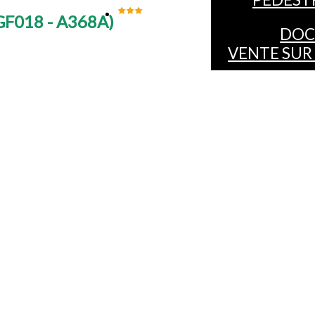
GF018 - A368A
)
DOC
VENTE SUR