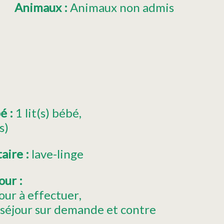
Animaux
:
Animaux non admis
bé
:
1
lit(s) bébé
s)
taire
:
lave-linge
jour
:
our à effectuer
 séjour sur demande et contre