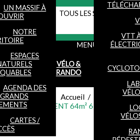
TÉLÉCHA
UN MASSIF À
TOUS LES SITES WEB DE
OUVRIR
V
Webcams
VOSGES
NOTRE
VTT 
ITOIRE
ÉLECTRI
MENU
ESPACES
NATURELS
VÉLO &
CYCLOTO
QUABLES
RANDO
LAB
AGENDA DES
VÉL
GRANDS
Accueil
/
EMENTS
APPARTEMENT 64m² 6 PERSONNES
LO
VÉLO
CARTES /
CCÈS
RA
PÉDEST