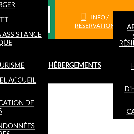
RGER
S HAUTES-
INFO /
TT
RÉSERVATION
A
À ASSISTANCE
QUE
RÉS
URISME
HÉBERGEMENTS
EL ACCUEIL
O
D'
CATION DE
S
C
NDONNÉES
RES