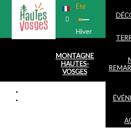
Été
DÉC
Hiver
TERR
MONTAGNE
HAUTES-
REMAR
VOSGES
ÉVÉN
A