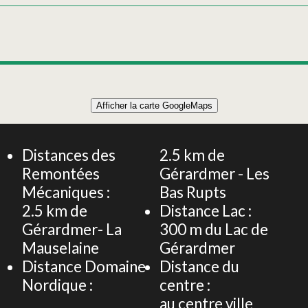
Leaflet
|
©
OpenStreetMap
Afficher la carte GoogleMaps
+
APPARTEMENT 47 m² 4 PERSONNES
−
Distances des
2.5
km de
Remontées
Gérardmer - Les
Mécaniques :
Bas Rupts
2.5
km de
Distance Lac :
Gérardmer- La
300
m du Lac de
Mauselaine
Gérardmer
Distance Domaine
Distance du
Nordique :
centre :
au centre ville