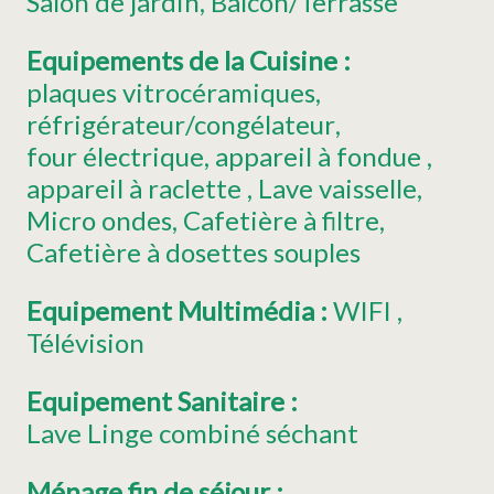
Salon de jardin
Balcon/Terrasse
Equipements de la Cuisine
:
plaques vitrocéramiques
réfrigérateur/congélateur
four électrique
appareil à fondue
appareil à raclette
Lave vaisselle
Micro ondes
Cafetière à filtre
Cafetière à dosettes souples
Equipement Multimédia
:
WIFI
Télévision
Equipement Sanitaire
:
Lave Linge combiné séchant
Ménage fin de séjour
: